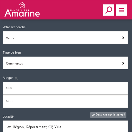
Votre recherche :
Vente
Type de bien
Commerces
Budget
(€)
Dessinez sur la carte !
Localité