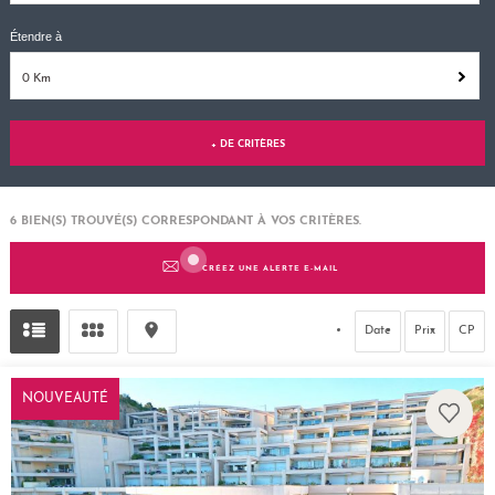
Étendre à
0 Km
+ DE CRITÈRES
6
BIEN(S) TROUVÉ(S) CORRESPONDANT À VOS CRITÈRES.
CRÉEZ UNE ALERTE E-MAIL
Date
Prix
CP
NOUVEAUTÉ