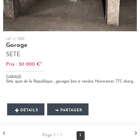
ref. n° 5105
Garage
SETE
Prix : 30 000 €*
GARAGE
Sète, quai de la République , garages box a vendre; Honoraires TTC charge vendeur Bien soumis au statut juridique de la...
DÉTAILS
PARTAGER
1
Page 1 / 1