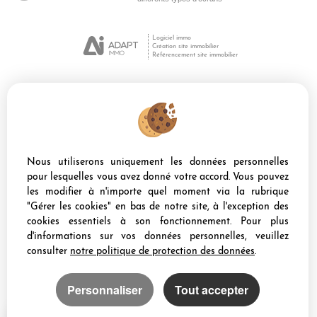
Logiciel immo
Création site immobilier
Référencement site immobilier
Sete (34200)
Frontignan (34110)
Balaruc Les Bains (34540)
Nous utiliserons uniquement les données personnelles
Vic La Gardiole (34110)
pour lesquelles vous avez donné votre accord. Vous pouvez
Marseillan (34340)
les modifier à n'importe quel moment via la rubrique
Poussan (34560)
"Gérer les cookies" en bas de notre site, à l'exception des
Balaruc Le Vieux (34540)
cookies essentiels à son fonctionnement. Pour plus
Bouzigues (34140)
d'informations sur vos données personnelles, veuillez
consulter
notre politique de protection des données
.
Personnaliser
Tout accepter