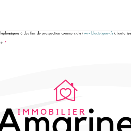
téléphoniques à des fins de prospection commerciale (
www.bloctel.gouv.fr
), j'autor
*
té.