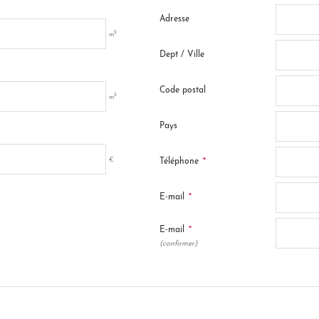
Adresse
2
m
Dept / Ville
Code postal
2
m
Pays
*
€
Téléphone
*
E-mail
*
E-mail
(confirmer)