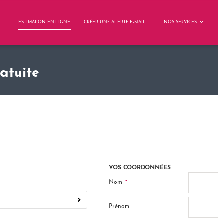
ESTIMATION EN LIGNE
CRÉER UNE ALERTE E-MAIL
NOS SERVICES
atuite
.
VOS COORDONNÉES
*
Nom
Prénom