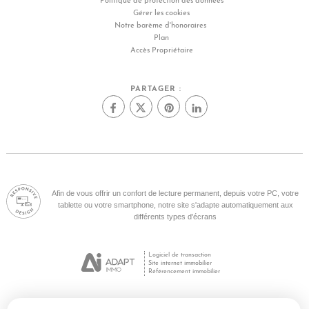
Politique de protection des données
Gérer les cookies
Notre barème d'honoraires
Plan
Accès Propriétaire
PARTAGER :
Afin de vous offrir un confort de lecture permanent, depuis votre PC, votre
tablette ou votre smartphone, notre site s'adapte automatiquement aux
différents types d'écrans
Logiciel de transaction
Site internet immobilier
Référencement immobilier