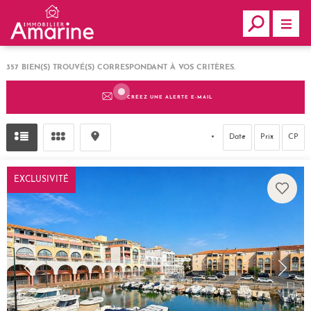
357
BIEN(S) TROUVÉ(S) CORRESPONDANT À VOS CRITÈRES.
CRÉEZ UNE ALERTE E-MAIL
Date
Prix
CP
EXCLUSIVITÉ