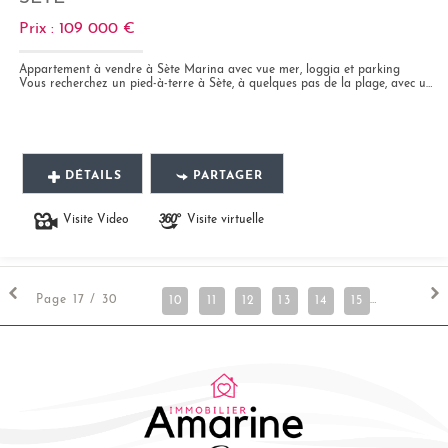
Prix : 109 000 €
Appartement à vendre à Sète Marina avec vue mer, loggia et parking
Vous recherchez un pied-à-terre à Sète, à quelques pas de la plage, avec une véritable vue sur la mer et la marina ? Cet...
DÉTAILS
PARTAGER
Visite Video
Visite virtuelle
17
Page 17 / 30
10
11
12
13
14
15
16