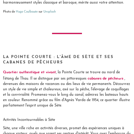
harmonieusement styles classique et baroque, mérite aussi votre attention.
Photo de
Hugo Coulbouée
sur
Unsplash
LA POINTE COURTE : L'ÂME DE SÈTE ET SES
CABANES DE PÊCHEURS
Quartier authentique et vivant
, la Pointe Courte se trouve au nord de
cabanes de pêcheurs
l'étang de Thau. Il se distingue par ses pittoresques
,
devenues des maisons de vacances ou des lieux de vie permanents. Découvrez
un style de vie simple et chaleureux, axé sur la pêche, l'élevage de coquillages
et la convivialité. Promenez-vous le long du canal, admirez les bateaux hauts
en couleur. Renommé grâce au film d'Agnès Varda de 1954, ce quartier illustre
parfaitement l'esprit unique de Sète.
Activités Incontournables à Sète
Sète, une ville riche en activités diverses, promet des expériences uniques à
chaque visiteur, quels que soient ses centres d'intérêt. Vous avez l'embarras du