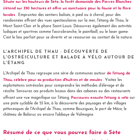
Située sur les hauteurs de Sète, la forêt domaniale des Pierres Blanches
s'étend sur 350 hectares et offre un sanctuaire pour la faune et la flore
locales
. Empruntez des sentiers balisés, à pied ou à cheval, pour des
randonnées offrant des vues spectaculaires sur la mer, l'étang de Thau, le
Mont Saint-Clair et le phare Saint-Louis. Découvrez également des activités
ludiques et sportives comme l'accrobranche, le paintball, ou le laser game.
C'est le lieu parfait pour se divertir et se ressourcer au contact de la nature.
L'ARCHIPEL DE THAU : DÉCOUVERTE DE
L'OSTRÉICULTURE ET BALADE À VÉLO AUTOUR DE
L'ÉTANG
de l'étang de
L'Archipel de Thau regroupe une série de communes autour
Thau, célèbre pour sa production d'huîtres et de moules
. Visitez les
exploitations ostréicoles pour comprendre les méthodes d'élevage et de
récolte. Savourez ces produits locaux dans des cabanes ou des restaurants
Parcourez ensuite l'étang à vélo
offrant une vue magnifique sur l'étang.
sur
une piste cyclable de 55 km, à la découverte des paysages et des villages
pittoresques de l'Archipel de Thau, comme Bouzigues, le port de Mèze, le
château de Balaruc ou encore l'abbaye de Valmagne.
Résumé de ce que vous pouvez faire à Sète