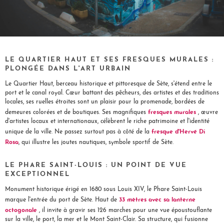
LE QUARTIER HAUT ET SES FRESQUES MURALES :
PLONGÉE DANS L'ART URBAIN
Le Quartier Haut, berceau historique et pittoresque de Sète, s'étend entre le
port et le canal royal. Cœur battant des pêcheurs, des artistes et des traditions
locales, ses ruelles étroites sont un plaisir pour la promenade, bordées de
fresques murales
demeures colorées et de boutiques. Ses magnifiques
, œuvre
d'artistes locaux et internationaux, célèbrent le riche patrimoine et l'identité
fresque d'Hervé Di
unique de la ville. Ne passez surtout pas à côté de la
Rosa
, qui illustre les joutes nautiques, symbole sportif de Sète.
LE PHARE SAINT-LOUIS : UN POINT DE VUE
EXCEPTIONNEL
Monument historique érigé en 1680 sous Louis XIV, le Phare Saint-Louis
33 mètres avec sa lanterne
marque l'entrée du port de Sète. Haut de
octogonale
, il invite à gravir ses 126 marches pour une vue époustouflante
sur la ville, le port, la mer et le Mont Saint-Clair. Sa structure, qui fusionne