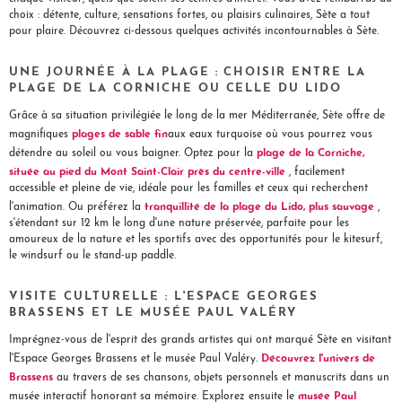
choix : détente, culture, sensations fortes, ou plaisirs culinaires, Sète a tout
pour plaire. Découvrez ci-dessous quelques activités incontournables à Sète.
UNE JOURNÉE À LA PLAGE : CHOISIR ENTRE LA
PLAGE DE LA CORNICHE OU CELLE DU LIDO
Grâce à sa situation privilégiée le long de la mer Méditerranée, Sète offre de
plages de sable fin
magnifiques
aux eaux turquoise où vous pourrez vous
plage de la Corniche,
détendre au soleil ou vous baigner. Optez pour la
située au pied du Mont Saint-Clair près du centre-ville
, facilement
accessible et pleine de vie, idéale pour les familles et ceux qui recherchent
tranquillité de la plage du Lido, plus sauvage
l'animation. Ou préférez la
,
s'étendant sur 12 km le long d'une nature préservée, parfaite pour les
amoureux de la nature et les sportifs avec des opportunités pour le kitesurf,
le windsurf ou le stand-up paddle.
VISITE CULTURELLE : L'ESPACE GEORGES
BRASSENS ET LE MUSÉE PAUL VALÉRY
Imprégnez-vous de l'esprit des grands artistes qui ont marqué Sète en visitant
Découvrez l'univers de
l'Espace Georges Brassens et le musée Paul Valéry.
Brassens
au travers de ses chansons, objets personnels et manuscrits dans un
musée Paul
musée interactif honorant sa mémoire. Explorez ensuite le