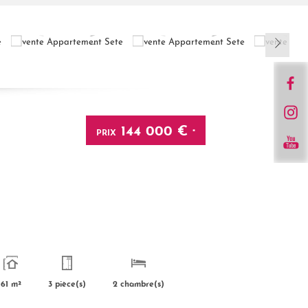
144 000 €
PRIX
*
61 m²
3 pièce(s)
2 chambre(s)