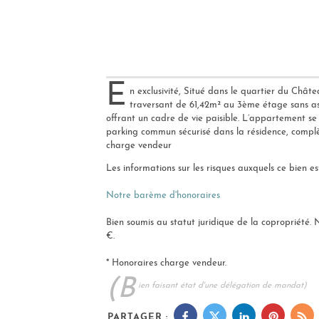
E
n exclusivité, Situé dans le quartier du Ch
traversant de 61,42m² au 3ème étage sans as
offrant un cadre de vie paisible. L’appartement se
parking commun sécurisé dans la résidence, complèt
charge vendeur
Les informations sur les risques auxquels ce bien es
Notre barème d'honoraires
Bien soumis au statut juridique de la copropriété.
€.
* Honoraires charge vendeur.
(B
ien faisant état d'une délégation de mandat)
PARTAGER :