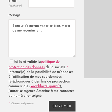
*
E-mail
(confirmer)
Message
J'ai lu et valide la
politique de
*
protection des données
de la société.
Informé(e) de la possibilité de m'opposer
à l'utilisation de mes coordonnées
téléphoniques à des fins de prospection
commerciale (
www.bloctel.gouv.fr
),
j'autorise Agence Amarine à me contacter
au numéro renseigné.
*
Champs obligatoires