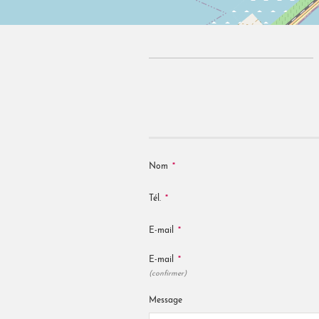
*
Nom
*
Tél.
*
E-mail
*
E-mail
(confirmer)
Message