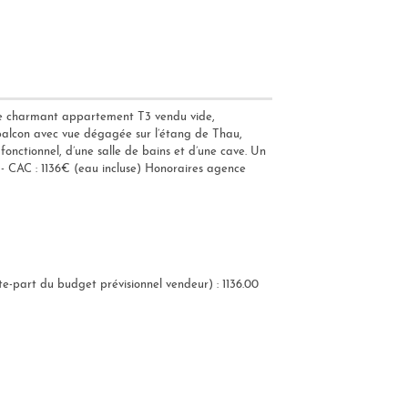
z ce charmant appartement T3 vendu vide,
 balcon avec vue dégagée sur l’étang de Thau,
onctionnel, d’une salle de bains et d’une cave. Un
 - CAC : 1136€ (eau incluse) Honoraires agence
e-part du budget prévisionnel vendeur) : 1136.00