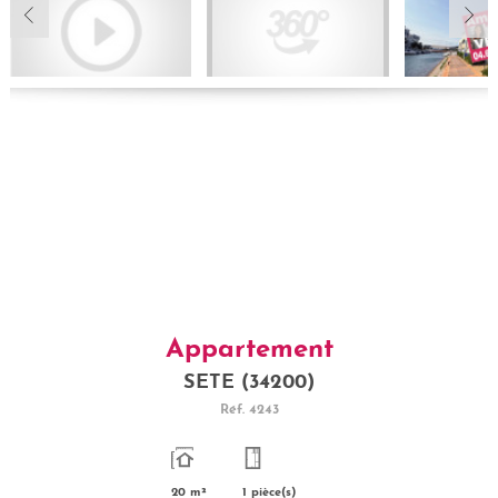
Appartement
SETE (34200)
Réf.
4243
20 m²
1 pièce(s)