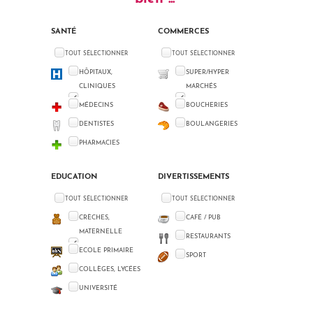
SANTÉ
COMMERCES
TOUT SÉLECTIONNER
TOUT SÉLECTIONNER
HÔPITAUX,
SUPER/HYPER
CLINIQUES
MARCHÉS
MÉDECINS
BOUCHERIES
DENTISTES
BOULANGERIES
PHARMACIES
EDUCATION
DIVERTISSEMENTS
TOUT SÉLECTIONNER
TOUT SÉLECTIONNER
CRÈCHES,
CAFÉ / PUB
MATERNELLE
RESTAURANTS
ECOLE PRIMAIRE
SPORT
COLLÈGES, LYCÉES
UNIVERSITÉ