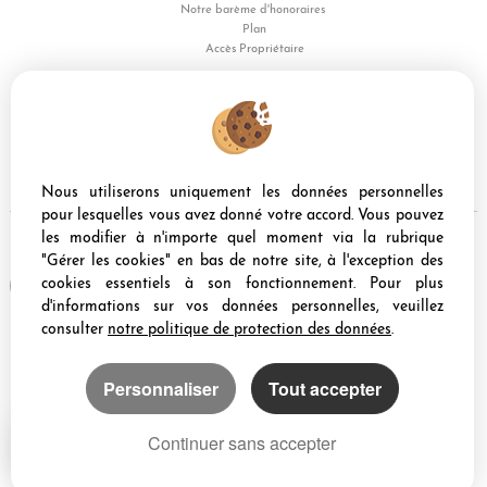
Notre barème d'honoraires
Plan
Accès Propriétaire
PARTAGER :
Nous utiliserons uniquement les données personnelles
pour lesquelles vous avez donné votre accord. Vous pouvez
les modifier à n'importe quel moment via la rubrique
"Gérer les cookies" en bas de notre site, à l'exception des
Afin de vous offrir un confort de lecture permanent, depuis votre PC, votre
cookies essentiels à son fonctionnement. Pour plus
tablette ou votre smartphone, notre site s'adapte automatiquement aux
d'informations sur vos données personnelles, veuillez
différents types d'écrans
consulter
notre politique de protection des données
.
Logiciel immo
Personnaliser
Tout accepter
Création site internet immobilier
Référencement immobilier
Continuer sans accepter
Sete (34200)