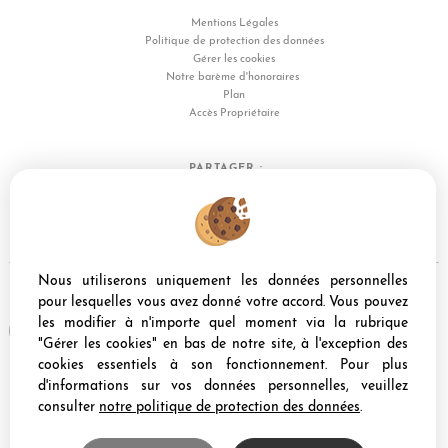
Mentions Légales
Politique de protection des données
Gérer les cookies
Notre barème d'honoraires
Plan
Accès Propriétaire
PARTAGER :
Nous utiliserons uniquement les données personnelles
pour lesquelles vous avez donné votre accord. Vous pouvez
Afin de vous offrir un confort de lecture permanent, depuis votre PC, votre
les modifier à n'importe quel moment via la rubrique
tablette ou votre smartphone, notre site s'adapte automatiquement aux
"Gérer les cookies" en bas de notre site, à l'exception des
différents types d'écrans
cookies essentiels à son fonctionnement. Pour plus
d'informations sur vos données personnelles, veuillez
consulter
notre politique de protection des données
.
Logiciel transaction
Site internet immobilier
Référencement immobilier