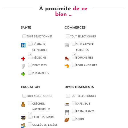
À proximité
de ce
bien ...
SANTÉ
COMMERCES
TOUT SÉLECTIONNER
TOUT SÉLECTIONNER
HÔPITAUX,
SUPER/HYPER
CLINIQUES
MARCHÉS
MÉDECINS
BOUCHERIES
DENTISTES
BOULANGERIES
PHARMACIES
EDUCATION
DIVERTISSEMENTS
TOUT SÉLECTIONNER
TOUT SÉLECTIONNER
CRÈCHES,
CAFÉ / PUB
MATERNELLE
RESTAURANTS
ECOLE PRIMAIRE
SPORT
COLLÈGES, LYCÉES