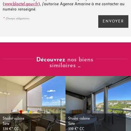
(
www.bloctel.gouv.fr
), j'autorise Agence Amarine à me contacter au
numéro renseigné.
*
Champs obligatoires
Découvrez
nos biens
similaires ...
Studio cabine
Studio cabine
Sète
Sète
339 €*
CC
339 €*
CC