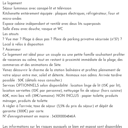
Le logement
Séjour lumineux avec canapé-lit et télévision
Kitchenette entièrement équipée : plaques électriques, réfrigérateur, four et
micro-ondes
Espace cabine indépendant et ventilé avec deux lits superposés
Salle d'eau avec douche, vasque et WC
Les atouts
? Vue mer ? Plage à deux pas ? Place de parking privative sécurisée (n°37) ?
Local à vélos à disposition
? Ascenseur
Ce logement est idéal pour un couple ou une petite famille souhaitant profiter
de vacances au calme, tout en restant à proximité immédiate de la plage, des
commerces et des animations de Sète.
Venez découvrir le charme de la station balnéaire et profitez pleinement de
votre séjour entre mer, soleil et détente.. Animaux non admis. Arrivée tardive
possible : 50€ (détails nous consulter.)
Services OPTIONNELS selon disponibilité : location linge de lit (15€ par lit),
location serviettes (12€ par personne), nettoyage fin de séjour (hors cuisine)
60€, mini box wifi (39€/semaine). NON INCLUS : papier toilette, produits
ménager, produits de toilette.
A régler à l'arrivée, taxe de séjour (5,5% du prix du séjour) et dépôt de
garantie (300€) par carte.
N° d'enregistrement en mairie : 343010004846A
Les informations sur les risques auxquels ce bien est exposé sont disponibles