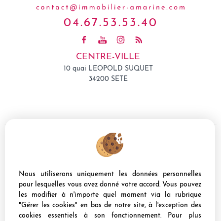
04.67.53.53.40
CENTRE-VILLE
10 quai LEOPOLD SUQUET
34200 SETE
Mentions Légales
Politique de protection des données
Nous utiliserons uniquement les données personnelles
Gérer les cookies
pour lesquelles vous avez donné votre accord. Vous pouvez
Notre barème d'honoraires
Plan
les modifier à n'importe quel moment via la rubrique
Accès Propriétaire
"Gérer les cookies" en bas de notre site, à l'exception des
cookies essentiels à son fonctionnement. Pour plus