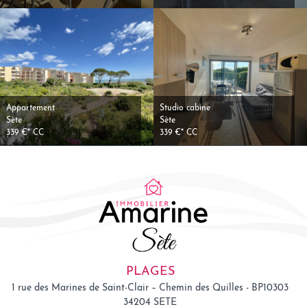
Appartement
Studio cabine
Sète
Sète
339 €*
CC
339 €*
CC
PLAGES
1 rue des Marines de Saint-Clair – Chemin des Quilles - BP10303
34204
SETE