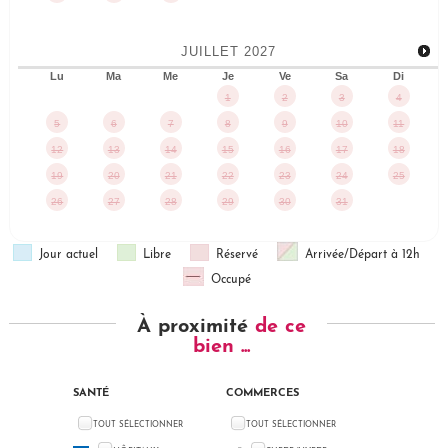
JUILLET
2027
Lu
Ma
Me
Je
Ve
Sa
Di
1
2
3
4
5
6
7
8
9
10
11
12
13
14
15
16
17
18
19
20
21
22
23
24
25
26
27
28
29
30
31
Jour actuel
Libre
Réservé
Arrivée/Départ à 12h
Occupé
À proximité
de ce
bien ...
SANTÉ
COMMERCES
TOUT SÉLECTIONNER
TOUT SÉLECTIONNER