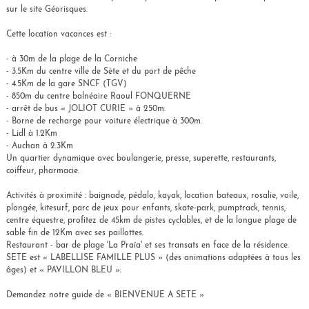
sur le site Géorisques.
Cette location vacances est :
- à 30m de la plage de la Corniche
- 3.5Km du centre ville de Sète et du port de pêche
- 4.5Km de la gare SNCF (TGV)
- 850m du centre balnéaire Raoul FONQUERNE
- arrêt de bus « JOLIOT CURIE » à 250m.
- Borne de recharge pour voiture électrique à 300m.
- Lidl à 1.2Km
- Auchan à 2.3Km
Un quartier dynamique avec boulangerie, presse, superette, restaurants,
coiffeur, pharmacie.
Activités à proximité : baignade, pédalo, kayak, location bateaux, rosalie, voile,
plongée, kitesurf, parc de jeux pour enfants, skate-park, pumptrack, tennis,
centre équestre, profitez de 45km de pistes cyclables, et de la longue plage de
sable fin de 12Km avec ses paillottes.
Restaurant - bar de plage 'La Praïa' et ses transats en face de la résidence.
SETE est « LABELLISE FAMILLE PLUS » (des animations adaptées à tous les
âges) et « PAVILLON BLEU ».
Demandez notre guide de « BIENVENUE A SETE »