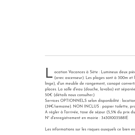
L
ocation Vacances à Sète : Lumineux deux pièc
(avec ascenseur). Les plages sont à 300m et l
linge), d'un meuble de rangement, canapé convertible
places. La salle d'eau (douche, lavabo) est séparé
50€ (détails nous consulter.)
Services OPTIONNELS selon disponibilité : location l
(39€/semaine). NON INCLUS : papier toilette, prod
A régler à l'arrivée, taxe de séjour (5,5% du prix 
N° d'enregistrement en mairie : 343010035881E
Les informations sur les risques auxquels ce bien es