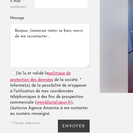
*
E-mail
(confirmer)
Message
J'ai lu et valide la
politique de
*
protection des données
de la société.
Informé(e) de la possibilité de m'opposer
à l'utilisation de mes coordonnées
téléphoniques à des fins de prospection
commerciale (
www.bloctel.gouv.fr
),
j'autorise Agence Amarine à me contacter
au numéro renseigné.
*
Champs obligatoires