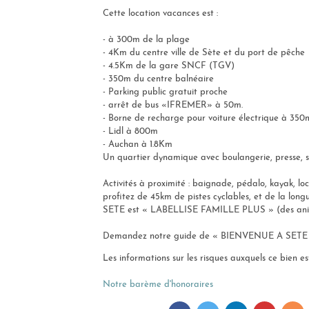
Cette location vacances est :
- à 300m de la plage
- 4Km du centre ville de Sète et du port de pêche
- 4.5Km de la gare SNCF (TGV)
- 350m du centre balnéaire
- Parking public gratuit proche
- arrêt de bus «IFREMER» à 50m.
- Borne de recharge pour voiture électrique à 350
- Lidl à 800m
- Auchan à 1.8Km
Un quartier dynamique avec boulangerie, presse, su
Activités à proximité : baignade, pédalo, kayak, loc
profitez de 45km de pistes cyclables, et de la long
SETE est « LABELLISE FAMILLE PLUS » (des anim
Demandez notre guide de « BIENVENUE A SETE
Les informations sur les risques auxquels ce bien es
Notre barème d'honoraires