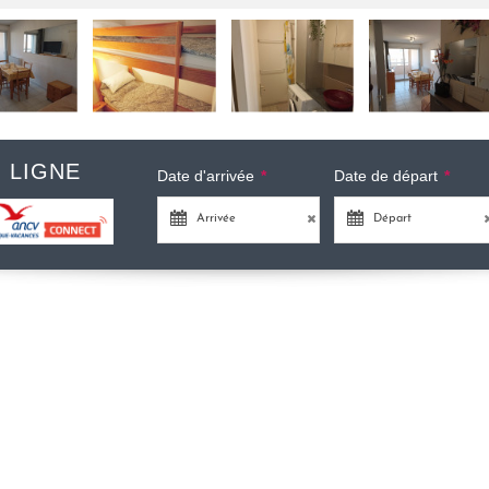
 LIGNE
Date d'arrivée
*
Date de départ
*