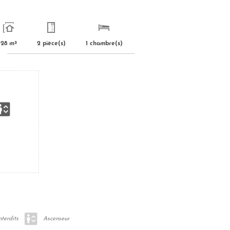
28 m²
2 pièce(s)
1 chambre(s)
terdits
Ascenseur