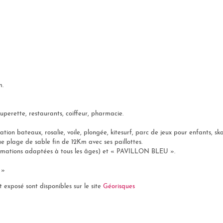
m.
perette, restaurants, coiffeur, pharmacie.
ation bateaux, rosalie, voile, plongée, kitesurf, parc de jeux pour enfants, s
ue plage de sable fin de 12Km avec ses paillottes.
ations adaptées à tous les âges) et « PAVILLON BLEU ».
 »
t exposé sont disponibles sur le site
Géorisques