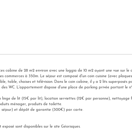
es cabine de 28 m2 environ avec une loggia de 10 m2 ayant une vue sur le ca
es commerces à 350m. Le séjour est composé d'un coin cuisine (avec plaques v
, table, chaises et télévision. Dans le coin cabine, il y a 2 lits superposés 
e des WC. L'appartement dispose d'une place de parking privée portant le n°
inge de lit (15€ par lit), location serviettes (12€ par personne), nettoyage f
uits ménager, produits de toilette.
du séjour) et dépôt de garantie (300€) par carte.
t exposé sont disponibles sur le site Géorisques.