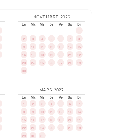
NOVEMBRE
2026
i
Lu
Ma
Me
Je
Ve
Sa
Di
1
1
2
3
4
5
6
7
8
8
9
10
11
12
13
14
15
5
16
17
18
19
20
21
22
23
24
25
26
27
28
29
30
MARS
2027
i
Lu
Ma
Me
Je
Ve
Sa
Di
1
2
3
4
5
6
7
4
8
9
10
11
12
13
14
1
15
16
17
18
19
20
21
8
22
23
24
25
26
27
28
29
30
31