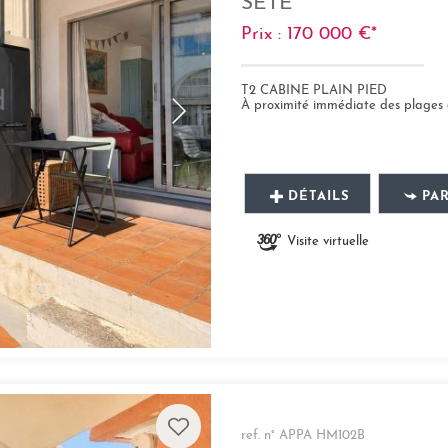
SETE
Prix : 170 000 €*
T2 CABINE PLAIN PIED
À proximité immédiate des plages de sable
DÉTAILS
PA
Visite virtuelle
ref. n° APPA HM102B