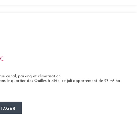
CC
vue canal, parking et climatisation
uartier des Quilles à Sète, ce joli appartement de 27 m² habitables climatisé...
RTAGER