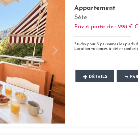
Appartement
Sète
Prix à partir de : 298 €
Studio pour 3 personnes les pieds 
Location vacances à Sète : confortable stu
DÉTAILS
PA