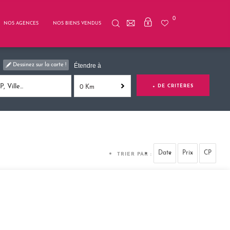
0
NOS AGENCES
NOS BIENS VENDUS
Dessinez sur la carte !
Étendre à
+ DE CRITÈRES
0 Km
TRIER PAR :
Date
Prix
CP