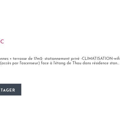
CC
onnes + terrasse de 17m2- stationnement privé -CLIMATISATION-wifi
ès par l'ascenseur) face à l’étang de Thau dans résidence standing. Bel...
RTAGER