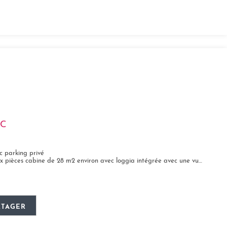
CC
c parking privé
es cabine de 28 m2 environ avec loggia intégrée avec une vue sur le canal des...
RTAGER