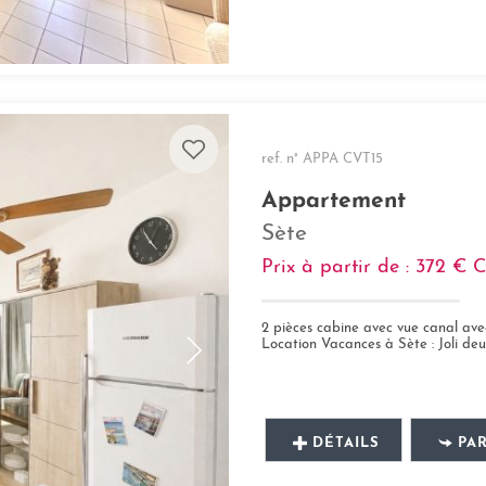
ref. n° APPA CVT15
Appartement
Sète
Prix à partir de : 372 €
2 pièces cabine avec vue canal ave
Location Vacances à Sète : Joli deux pièc
DÉTAILS
PA