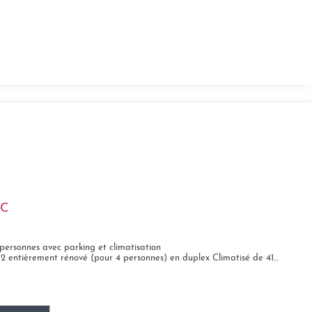
CC
ersonnes avec parking et climatisation
ement rénové (pour 4 personnes) en duplex Climatisé de 41 m². Il est situé au...