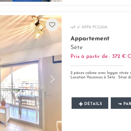
ref. n° APPA PCG50A
Appartement
Sète
Prix à partir de : 372 €
2 pièces cabine avec loggia vitrée 
Location Vacances à Sète : Situé dans le q
DÉTAILS
PA