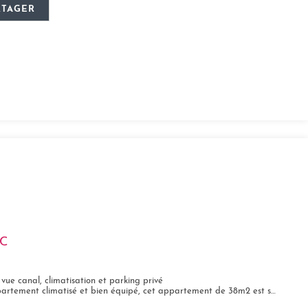
RTAGER
C
vue canal, climatisation et parking privé
ent climatisé et bien équipé, cet appartement de 38m2 est situé au 4eme et...