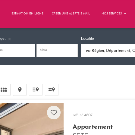
ESTIMATION EN LIGNE
CRÉER UNE ALERTE E-MAIL
NOS SERVICES
get
Localité
(€)
ref. n° 4607
Appartement