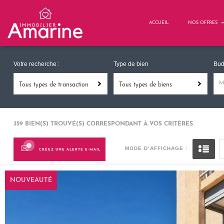
ACCUEIL
NOS OFFRES
Votre recherche :
Type de bien
Bud
Tous types de transaction
Tous types de biens
359
BIEN(S) TROUVÉ(S) CORRESPONDANT À VOS CRITÈRES.
MODE D’AFFICHAGE :
CRÉEZ UNE ALERTE E-MAIL
NOUVEAUTÉ