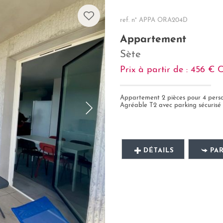
ref. n° APPA ORA204D
Appartement
Sète
Prix à partir de : 456 €
Appartement 2 pièces pour 4 pers
Agréable T2 avec parking sécurisé (acc
DÉTAILS
PA